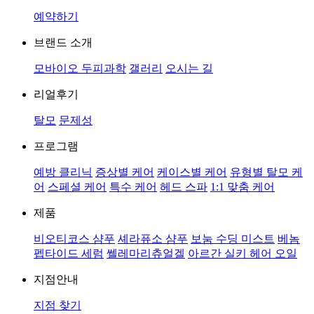
예약하기
브랜드 소개
모바이오 두피과학
갤러리
오시는 길
리얼후기
탈모
문제성
프로그램
예방 클리닉
증상별 케어
케이스별 케어
유형별 탈모 케
어
스페셜 케어
특수 케어
헤드 스파
1:1 맞춤 케어
제품
비오티코스 샴푸
셰라퓨소 샴푸
보눔 수딩 미스트
베놈
펩타이드 세럼
쎌레마리츄얼겔
아르간 실키 헤어 오일
지점안내
지점 찾기