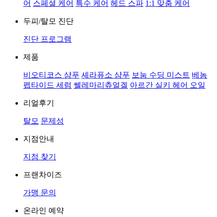
어
스페셜 케어
특수 케어
헤드 스파
1:1 맞춤 케어
두피/탈모 진단
진단 프로그램
제품
비오티코스 샴푸
셰라퓨소 샴푸
보눔 수딩 미스트
베놈
펩타이드 세럼
쎌레마리츄얼겔
아르간 실키 헤어 오일
리얼후기
탈모
문제성
지점안내
지점 찾기
프랜차이즈
가맹 문의
온라인 예약