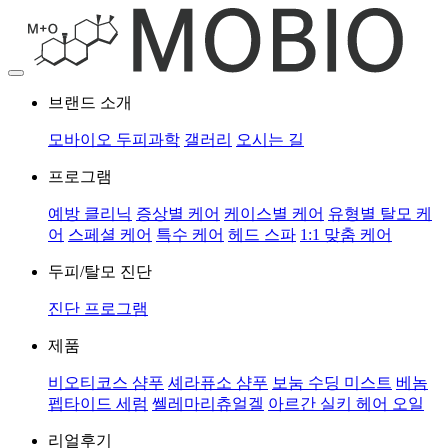
브랜드 소개
모바이오 두피과학
갤러리
오시는 길
프로그램
예방 클리닉
증상별 케어
케이스별 케어
유형별 탈모 케
어
스페셜 케어
특수 케어
헤드 스파
1:1 맞춤 케어
두피/탈모 진단
진단 프로그램
제품
비오티코스 샴푸
셰라퓨소 샴푸
보눔 수딩 미스트
베놈
펩타이드 세럼
쎌레마리츄얼겔
아르간 실키 헤어 오일
리얼후기